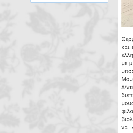
Θερ
και
ελλ
με μ
υπο
Μουσ
Δ/ν
διεπ
μουσ
φιλ
βιολ
να 