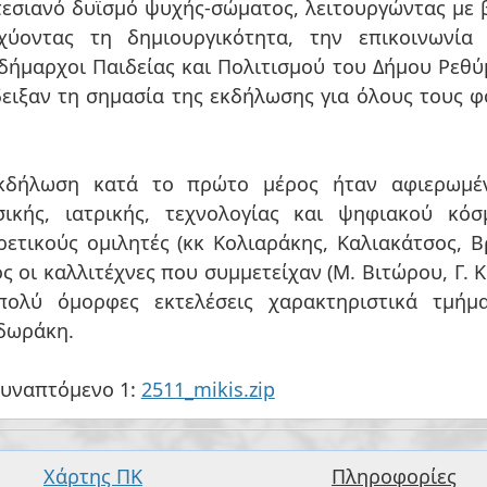
εσιανό δυϊσμό ψυχής-σώματος, λειτουργώντας με 
σχύοντας τη δημιουργικότητα, την επικοινωνία
δήμαρχοι Παιδείας και Πολιτισμού του Δήμου Ρεθ
ειξαν τη σημασία της εκδήλωσης για όλους τους 
ο μέρος ήταν αφιερωμένη στη διευρυνόμενη σχέση μεταξύ
σικής, ιατρικής, τεχνολογίας και ψηφιακού κόσ
ρετικούς ομιλητές (κκ Κολιαράκης, Καλιακάτσος, 
ς οι καλλιτέχνες που συμμετείχαν (Μ. Βιτώρου, Γ.
πολύ όμορφες εκτελέσεις χαρακτηριστικά τμή
δωράκη.
συναπτόμενο 1:
2511_mikis.zip
Χάρτης ΠΚ
Πληροφορίες