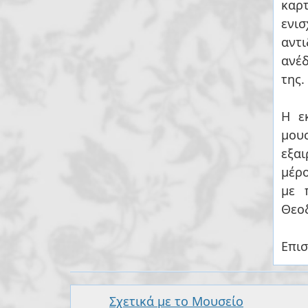
καρτ
ενι
αντι
ανέδ
της.
Η εκδήλωση κατά το πρώτ
μου
εξαι
μέρο
με 
Θεο
Επι
Σχετικά με το Μουσείο