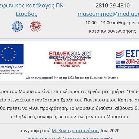
εφωνικός κατάλογος ΠΚ
2810 39 4810
Είσοδος
museummed@med.uoc
10:00 - 14:00 καθημερινέ
κατόπιν συνεννόησης
ροι του Μουσείου είναι επισκέψιμοι τις εργάσιμες ημέρες 10πμ-
είο στεγάζεται στην Ιατρική Σχολή του Πανεπιστημίου Κρήτης σ
 πρέπει να γίνει προκράτηση. Το Μουσείο διαθέτει αίθουσα δια
εκδηλώσεις συναφείς με το αντικείμενο του Μουσείου
συγγραφή από
Μ. Καλοχριστιανάκης
, Ιαν. 2020
χαρακτηριστικά
/
στατιστικά συγγραφής