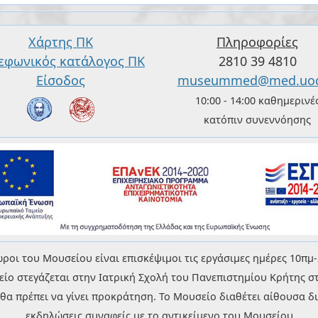
Χάρτης ΠΚ
Πληροφορίες
εφωνικός κατάλογος ΠΚ
2810 39 4810
Είσοδος
museummed@med.uoc
10:00 - 14:00 καθημερινέ
κατόπιν συνεννόησης
ροι του Μουσείου είναι επισκέψιμοι τις εργάσιμες ημέρες 10πμ-
είο στεγάζεται στην Ιατρική Σχολή του Πανεπιστημίου Κρήτης σ
 πρέπει να γίνει προκράτηση. Το Μουσείο διαθέτει αίθουσα δια
εκδηλώσεις συναφείς με το αντικείμενο του Μουσείου