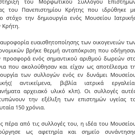
στήριξη του Μορφωτικού Συλλόγου Επιστημώ
ίας του Πανεπιστημίου Κρήτης που ιδρύθηκε μ
ιο στόχο την δημιουργία ενός Μουσείου Ιατρική
 Κρήτη.
ταυροφορία ευαισθητοποίησης των οικογενειών τω
ιονομικών βρήκε θερμή ανταπόκριση που οδήγησα
 προσφορά ενός σημαντικού αριθμού δωρεών στα
νια που ακολούθησαν και είχαν ως αποτέλεσμα τ
ιουργία των συλλογών ενός εν δυνάμει Μουσείο
ρικής( αντικείμενα, βιβλία ιατρικά εργαλεία
α αρχειακό υλικό κλπ). Οι συλλογές αυτές
τυπώνουν την εξέλιξη των επιστημών υγείας τ
υταία 150 χρόνια.
 πέρα από τις συλλογές του, η ιδέα του Μουσείο
 αφετηρία και σημείο συνάντησης