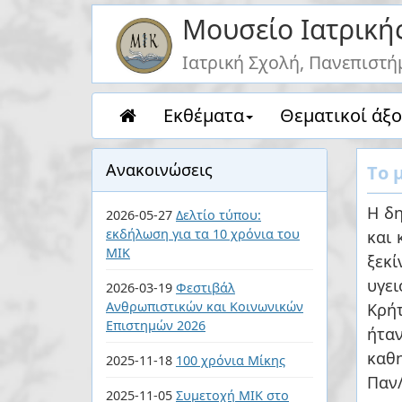
Μουσείο Ιατρική
Ιατρική Σχολή, Πανεπιστή
Eκθέματα
Θεματικοί άξο
Ανακοινώσεις
Tο 
Η δη
2026-05-27
Δελτίο τύπου:
εκδήλωση για τα 10 χρόνια του
και 
ΜΙΚ
ξεκ
υγε
2026-03-19
Φεστιβάλ
Ανθρωπιστικών και Κοινωνικών
Κρήτ
Επιστημών 2026
ήταν
καθ
2025-11-18
100 χρόνια Μίκης
Παν/μίου 
2025-11-05
Συμετοχή ΜΙΚ στο