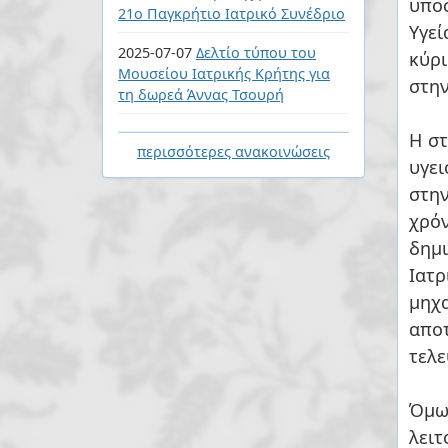
υπο
21ο Παγκρήτιο Ιατρικό Συνέδριο
Υγε
2025-07-07
Δελτίο τύπου του
κύρ
Μουσείου Ιατρικής Κρήτης για
στην
τη δωρεά Άννας Τσουρή
Η σ
περισσότερες ανακοινώσεις
υγε
στην
χρό
δημ
Ιατ
μηχανήματ
απο
τελε
Όμως
λειτούργησε ως