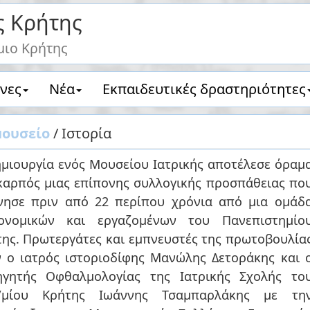
ς Κρήτης
μιο Κρήτης
νες
Νέα
Eκπαιδευτικές δραστηριότητες
μουσείο
/ Ιστορία
μιουργία ενός Μουσείου Ιατρικής αποτέλεσε όραμ
καρπός μιας επίπονης συλλογικής προσπάθειας πο
ίνησε πριν από 22 περίπου χρόνια από μια ομάδ
ιονομικών και εργαζομένων του Πανεπιστημίο
ης. Πρωτεργάτες και εμπνευστές της πρωτοβουλία
 ο ιατρός ιστοριοδίφης Μανώλης Δετοράκης και ο
ηγητής Οφθαλμολογίας της Ιατρικής Σχολής το
Κρήτης Ιωάννης Τσαμπαρλάκης με την