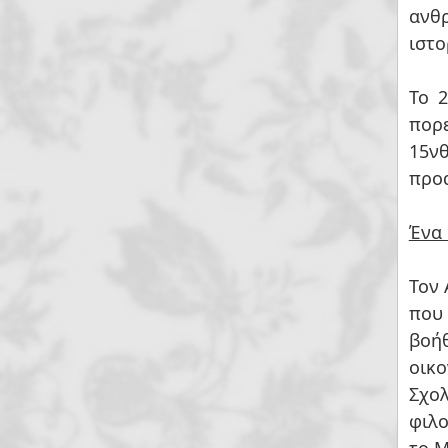
ανθρ
ιστο
Το 
πορε
15ν
προα
Ένα 
Τον 
που
βοή
οικ
Σχο
φιλοξενή