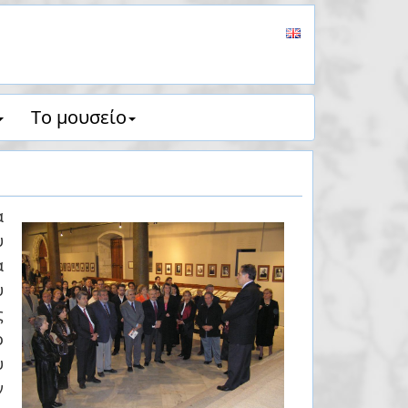
Tο μουσείο
α
υ
α
υ
ς
υ